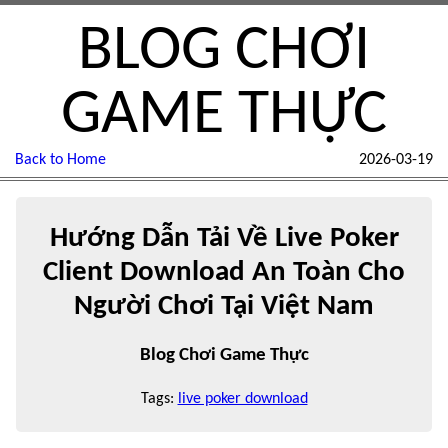
BLOG CHƠI
GAME THỰC
Back to Home
2026-03-19
Hướng Dẫn Tải Về Live Poker
Client Download An Toàn Cho
Người Chơi Tại Việt Nam
Blog Chơi Game Thực
Tags:
live poker download